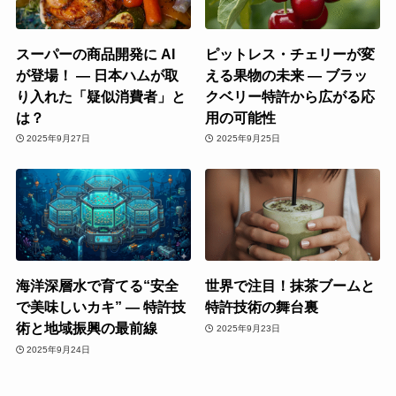
スーパーの商品開発に AI
ピットレス・チェリーが変
が登場！ ― 日本ハムが取
える果物の未来 ― ブラッ
り入れた「疑似消費者」と
クベリー特許から広がる応
は？
用の可能性
2025年9月27日
2025年9月25日
海洋深層水で育てる“安全
世界で注目！抹茶ブームと
で美味しいカキ” ― 特許技
特許技術の舞台裏
術と地域振興の最前線
2025年9月23日
2025年9月24日