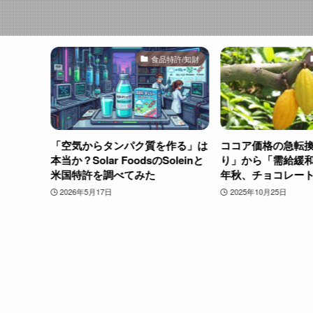
特許/知財
食品特許/知財
特許」は
「空気からタンパク質を作る」は
ココア価格の急転換
2026年
本当か？Solar FoodsのSoleinと
り」から「需給緩和
米国特許を調べてみた
年秋、チョコレー
きているのか～
2026年5月17日
2025年10月25日