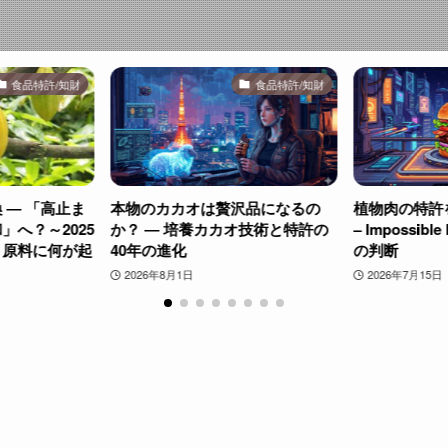
食品特許/知財
食品特許/知財
 ― 「高止ま
本物のカカオは贅沢品になるの
植物肉の特許
」へ？～2025
か？ ― 培養カカオ技術と特許の
– Impossib
ト原料に何が起
40年の進化
の判断
2026年8月1日
2026年7月15日