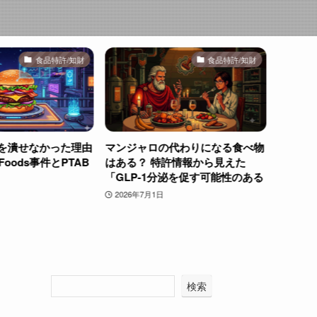
食品特許/知財
食品特許/知財
を潰せなかった理由
マンジャロの代わりになる食べ物
培養肉
le Foods事件とPTAB
はある？ 特許情報から見えた
ら見え
「GLP-1分泌を促す可能性のある
れから
天然素材」探しの旅
か？～
2026年7月1日
2026年
検索