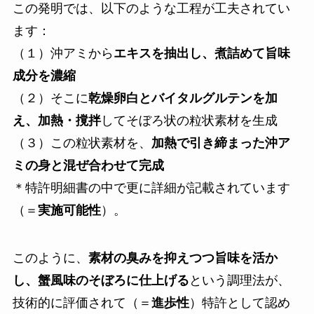
この発明では、以下のような工程が工夫されてい
ます：
（１）沖アミから
エキスを抽出し、煮詰めて旨味
成分を濃縮
（２）そこに
乾燥卵白とバイタルグルテンを加
え、加熱・撹拌
してそぼろ状の粒状素材を生成
（３）この粒状素材を、
加熱で引き締まった沖ア
ミの身と混ぜ合わせて完成
＊特許明細書の中で更に詳細が記載されています
（＝
実施可能性
）。
このように、
素材の臭みを抑えつつ旨味を活か
し、蟹風味のそぼろに仕上げる
という調理法が、
技術的に評価されて（＝
進歩性
）特許として認め