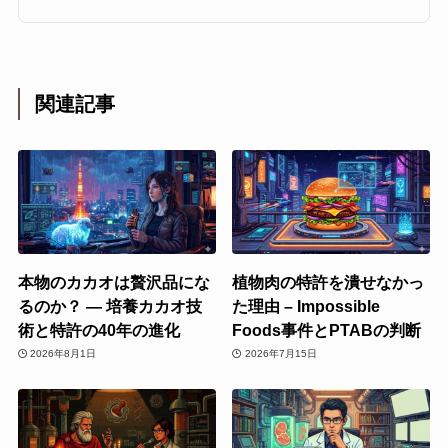
関連記事
本物のカカオは贅沢品にな
植物肉の特許を潰せなかっ
るのか？ ― 培養カカオ技
た理由 – Impossible
術と特許の40年の進化
Foods事件とPTABの判断
2026年8月1日
2026年7月15日