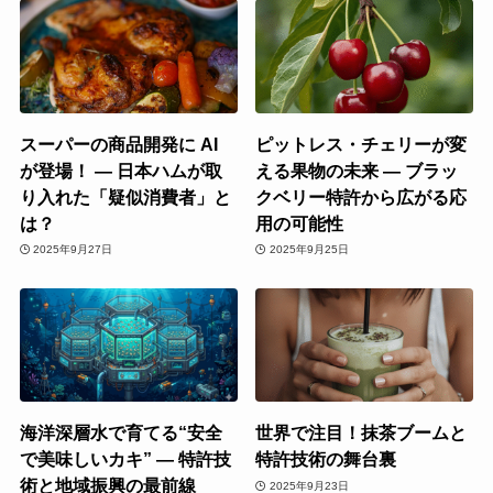
スーパーの商品開発に AI
ピットレス・チェリーが変
が登場！ ― 日本ハムが取
える果物の未来 ― ブラッ
り入れた「疑似消費者」と
クベリー特許から広がる応
は？
用の可能性
2025年9月27日
2025年9月25日
海洋深層水で育てる“安全
世界で注目！抹茶ブームと
で美味しいカキ” ― 特許技
特許技術の舞台裏
術と地域振興の最前線
2025年9月23日