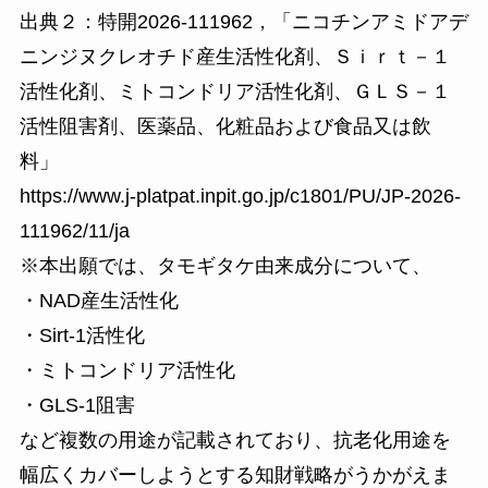
出典２：特開2026-111962，「ニコチンアミドアデ
ニンジヌクレオチド産生活性化剤、Ｓｉｒｔ－１
活性化剤、ミトコンドリア活性化剤、ＧＬＳ－１
活性阻害剤、医薬品、化粧品および食品又は飲
料」
https://www.j-platpat.inpit.go.jp/c1801/PU/JP-2026-
111962/11/ja
※本出願では、タモギタケ由来成分について、
・NAD産生活性化
・Sirt-1活性化
・ミトコンドリア活性化
・GLS-1阻害
など複数の用途が記載されており、抗老化用途を
幅広くカバーしようとする知財戦略がうかがえま