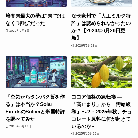
培養肉最大の壁は“肉”では
なぜ豪州で「人工ミルク特
なく“培地”だった
許」は認められなかったの
か？【2026年6月26日更
2026年6月3日
新】
2026年5月23日
「空気からタンパク質を作
ココア価格の急転換 ―
る」は本当か？Solar
「高止まり」から「需給緩
FoodsのSoleinと米国特許
和」へ？～2025年秋、チョ
を調べてみた
コレート原料に何が起きて
いるのか～
2026年5月17日
2025年10月25日