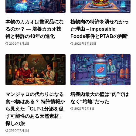
本物のカカオは贅沢品にな
植物肉の特許を潰せなかっ
るのか？ ― 培養カカオ技
た理由 – Impossible
術と特許の40年の進化
Foods事件とPTABの判断
2026年8月1日
2026年7月15日
マンジャロの代わりになる
培養肉最大の壁は“肉”では
食べ物はある？ 特許情報か
なく“培地”だった
ら見えた「GLP-1分泌を促
2026年6月3日
す可能性のある天然素材」
探しの旅
2026年7月1日