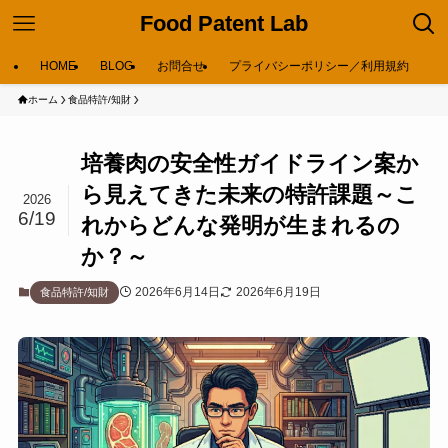
Food Patent Lab
HOME
BLOG
お問合せ
プライバシーポリシー／利用規約
ホーム
食品特許/知財
培養肉の安全性ガイドライン案か
ら見えてきた未来の特許課題～こ
2026
6/19
れからどんな発明が生まれるの
か？～
2026年6月14日
2026年6月19日
食品特許/知財