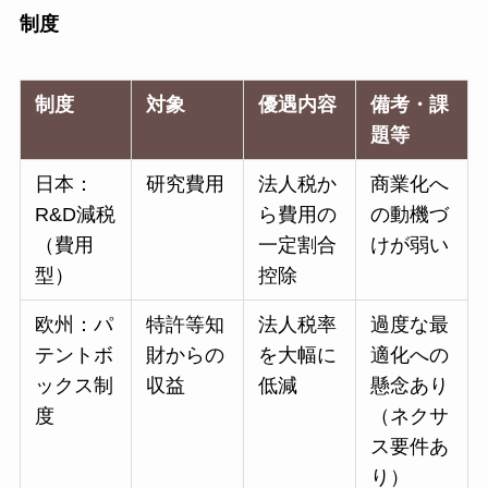
制度
制度
対象
優遇内容
備考・課
題等
日本：
研究費用
法人税か
商業化へ
R&D減税
ら費用の
の動機づ
（費用
一定割合
けが弱い
型）
控除
欧州：パ
特許等知
法人税率
過度な最
テントボ
財からの
を大幅に
適化への
ックス制
収益
低減
懸念あり
度
（ネクサ
ス要件あ
り）