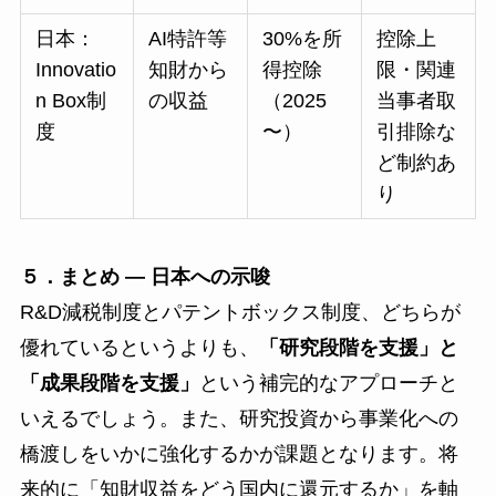
日本：
AI特許等
30%を所
控除上
Innovatio
知財から
得控除
限・関連
n Box制
の収益
（2025
当事者取
度
〜）
引排除な
ど制約あ
り
５．まとめ ― 日本への示唆
R&D減税制度とパテントボックス制度、どちらが
優れているというよりも、
「研究段階を支援」と
「成果段階を支援」
という補完的なアプローチと
いえるでしょう。また、研究投資から事業化への
橋渡しをいかに強化するかが課題となります。将
来的に「知財収益をどう国内に還元するか」を軸