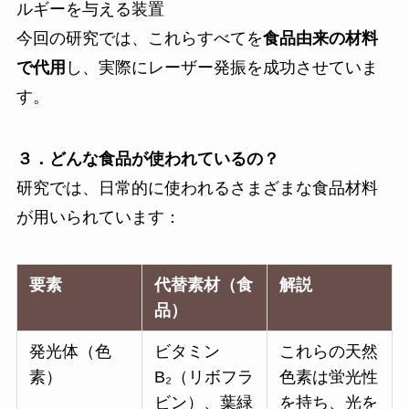
ルギーを与える装置
今回の研究では、これらすべてを
食品由来の材料
で代用
し、実際にレーザー発振を成功させていま
す。
３．どんな食品が使われているの？
研究では、日常的に使われるさまざまな食品材料
が用いられています：
要素
代替素材（食
解説
品）
発光体（色
ビタミン
これらの天然
素）
B₂（リボフラ
色素は蛍光性
ビン）、葉緑
を持ち、光を