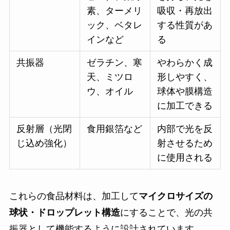
素、ターメリ
吸収・再放出
ック、ベタレ
する性質があ
インなど
る
共振器
ゼラチン、寒
やわらかく成
天、ミツロ
形しやすく、
ウ、オイル
球体や膜構造
に加工できる
反射層（光閉
食用銀箔など
内部で光を反
じ込め強化）
射させるため
に使用される
これらの食品材料は、加工して
マイクロサイズの
球状・ドロップレット構造
にすることで、光の共
振器として機能するように設計されています。