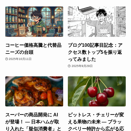
コーヒー価格高騰と代替品
ブログ100記事目記念：ア
ニーズの台頭
クセス数トップ5を振り返
ってみました
2025年10月11日
2025年9月29日
スーパーの商品開発に AI
ピットレス・チェリーが変
が登場！ ― 日本ハムが取
える果物の未来 ― ブラッ
り入れた「疑似消費者」と
クベリー特許から広がる応