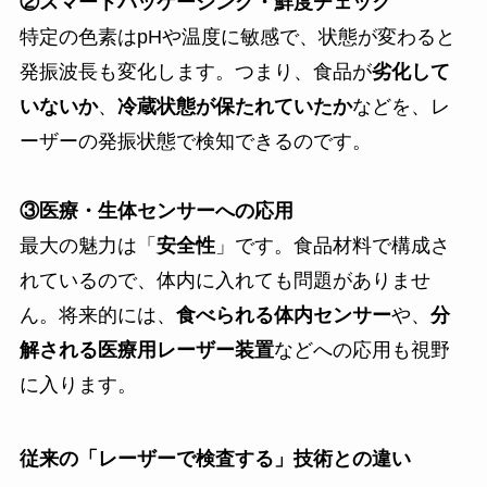
②スマートパッケージング・鮮度チェック
特定の色素はpHや温度に敏感で、状態が変わると
発振波長も変化します。つまり、食品が
劣化して
いないか
、
冷蔵状態が保たれていたか
などを、レ
ーザーの発振状態で検知できるのです。
③医療・生体センサーへの応用
最大の魅力は「
安全性
」です。食品材料で構成さ
れているので、体内に入れても問題がありませ
ん。将来的には、
食べられる体内センサー
や、
分
解される医療用レーザー装置
などへの応用も視野
に入ります。
従来の「レーザーで検査する」技術との違い