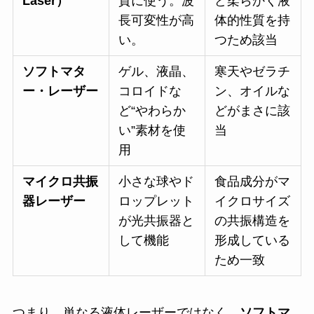
Laser）
質に使う。波
ど柔らかく液
長可変性が高
体的性質を持
い。
つため該当
ソフトマタ
ゲル、液晶、
寒天やゼラチ
ー・レーザー
コロイドな
ン、オイルな
ど“やわらか
どがまさに該
い”素材を使
当
用
マイクロ共振
小さな球やド
食品成分がマ
器レーザー
ロップレット
イクロサイズ
が光共振器と
の共振構造を
して機能
形成している
ため一致
つまり、単なる液体レーザーではなく、
ソフトマ