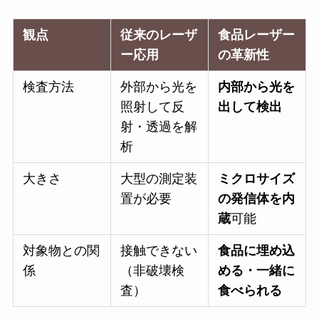
観点
従来のレーザ
食品レーザー
ー応用
の革新性
検査方法
外部から光を
内部から光を
照射して反
出して検出
射・透過を解
析
大きさ
大型の測定装
ミクロサイズ
置が必要
の発信体を内
蔵
可能
対象物との関
接触できない
食品に埋め込
係
（非破壊検
める・一緒に
査）
食べられる