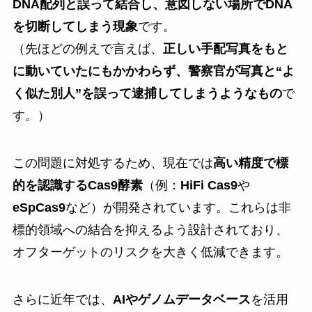
DNA配列と誤って結合し、意図しない場所でDNA
を切断してしまう現象
です。
（先ほどの例えで言えば、
正しい手配写真をもと
に動いていたにもかかわらず、警察官が写真と“よ
く似た別人”を誤って逮捕してしまうようなもの
で
す。）
この問題に対処するため、現在では
高い精度で標
的を認識するCas9酵素
（例：
HiFi Cas9
や
eSpCas9
など）が開発されています。これらは非
標的領域への結合を抑えるよう設計されており、
オフターゲットのリスクを大きく低減できます。
さらに近年では、
AIやゲノムデータベース
を活用