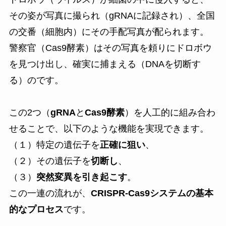
その姿が写真に撮られ（gRNAに記録され）、全国
の交番（細胞内）にその手配写真が配られます。
警察官（Cas9酵素）はその写真を頼りにドロボウ
を見つけ出し、確実に捕まえる（DNAを切断す
る）のです。
この2つ（
gRNA
と
Cas9酵素
）を人工的に組み合わ
せることで、以下のような機能を実現できます。
（１）特定の遺伝子を
正確に狙い
、
（２）その遺伝子を
切断し
、
（３）
突然変異を引き起こす
。
この一連の流れが、
CRISPR-Cas9システムの基本
的なプロセス
です。