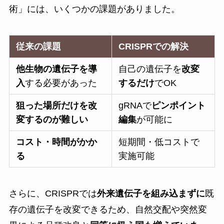
術」には、いくつかの課題がありました。
従来の課題
CRISPRでの解決
他生物の遺伝子を導
自己の遺伝子を
改変
入
する必要があった
するだけ
でOK
狙った場所だけを改
gRNAで
ピンポイント
変するのが難しい
編集
が可能に
コスト・時間がかか
短期間・低コストで
る
実施可能
さらに、CRISPRでは
外来遺伝子を組み込まずに
既
存の遺伝子を改変できるため、自然交配や突然変