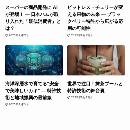
スーパーの商品開発に AI
ピットレス・チェリーが変
が登場！ ― 日本ハムが取
える果物の未来 ― ブラッ
り入れた「疑似消費者」と
クベリー特許から広がる応
は？
用の可能性
2025年9月27日
2025年9月25日
海洋深層水で育てる“安全
世界で注目！抹茶ブームと
で美味しいカキ” ― 特許技
特許技術の舞台裏
術と地域振興の最前線
2025年9月23日
2025年9月24日