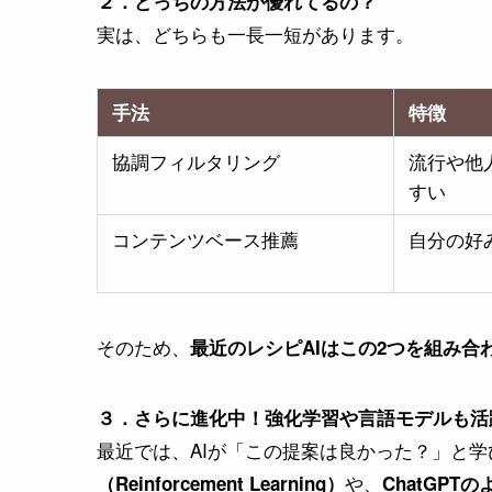
２．どっちの方法が優れてるの？
実は、どちらも一長一短があります。
手法
特徴
協調フィルタリング
流行や他
すい
コンテンツベース推薦
自分の好
そのため、
最近のレシピAIはこの2つを組み合
３．さらに進化中！強化学習や言語モデルも活
最近では、AIが「この提案は良かった？」と
や、
（Reinforcement Learning）
ChatGPT