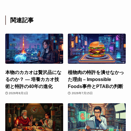
関連記事
本物のカカオは贅沢品にな
植物肉の特許を潰せなかっ
るのか？ ― 培養カカオ技
た理由 – Impossible
術と特許の40年の進化
Foods事件とPTABの判断
2026年8月1日
2026年7月15日