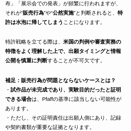
布」「展示会での発表」が頻繁に行われますが、
それが“
販売行為
”や“
公然実施
”と判断されると、
特
許は水泡に帰してしまう
ことになります。
特許戦略を立てる際は、
米国の判例や審査実務の
特徴をよく理解した上で、出願タイミングと情報
公開を慎重に判断
することが不可欠です。
補足：販売行為が問題とならないケースとは？
・
試作品が未完成であり、実験目的だったと証明
できる場合
は、Pfaffの基準に該当しない可能性が
あります。
・ただし、その証明責任は出願人側にあり、記録
や契約書類が重要な証拠となります。