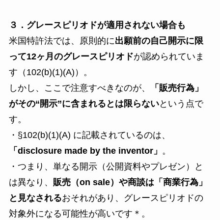
３．グレースピリオドが適用されない場合も
米国特許法では、原則的に
出願前の自己開示に限
って12ヶ月のグレースピリオド
が認められていま
す（102(b)(1)(A)）。
しかし、ここで注意すべきなのが、
「販売行為」
がその“開示”に含まれるとは限らない
という点で
す。
・§102(b)(1)(A) に記載されているのは、
「disclosure made by the inventor」
。
・つまり、単なる開示（公開資料やプレゼン）と
は異なり、
販売（on sale）や商談は「商業行為」
と見なされる
おそれがあり、グレースピリオドの
対象外になる可能性が高いです＊。