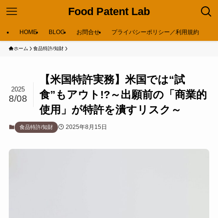
Food Patent Lab
HOME
BLOG
お問合せ
プライバシーポリシー／利用規約
ホーム
食品特許/知財
【米国特許実務】米国では“試
2025
食”もアウト!?～出願前の「商業的
8/08
使用」が特許を潰すリスク～
2025年8月15日
食品特許/知財