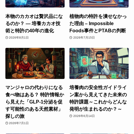
本物のカカオは贅沢品にな
植物肉の特許を潰せなかっ
るのか？ ― 培養カカオ技
た理由 – Impossible
術と特許の40年の進化
Foods事件とPTABの判断
2026年8月1日
2026年7月15日
マンジャロの代わりになる
培養肉の安全性ガイドライ
食べ物はある？ 特許情報か
ン案から見えてきた未来の
ら見えた「GLP-1分泌を促
特許課題～これからどんな
す可能性のある天然素材」
発明が生まれるのか？～
探しの旅
2026年6月14日
2026年7月1日