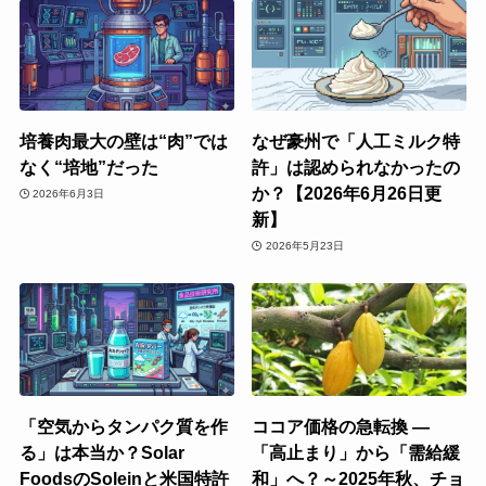
培養肉最大の壁は“肉”では
なぜ豪州で「人工ミルク特
なく“培地”だった
許」は認められなかったの
か？【2026年6月26日更
2026年6月3日
新】
2026年5月23日
「空気からタンパク質を作
ココア価格の急転換 ―
る」は本当か？Solar
「高止まり」から「需給緩
FoodsのSoleinと米国特許
和」へ？～2025年秋、チョ