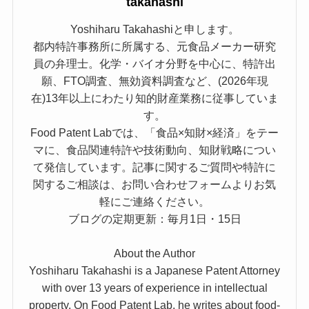
takahashi
Yoshiharu Takahashiと申します。
都内特許事務所に所属する、元食品メーカー研究
員の弁理士。化学・バイオ分野を中心に、特許出
願、FTO調査、無効資料調査など、(2026年現
在)13年以上にわたり知的財産業務に従事していま
す。
Food Patent Labでは、「食品×知財×経済」をテー
マに、食品関連特許や技術動向、知財戦略につい
て発信しています。記事に関するご質問や特許に
関するご相談は、お問い合わせフォームよりお気
軽にご連絡ください。
ブログの定期更新：毎月1日・15日
About the Author
Yoshiharu Takahashi is a Japanese Patent Attorney
with over 13 years of experience in intellectual
property. On Food Patent Lab, he writes about food-