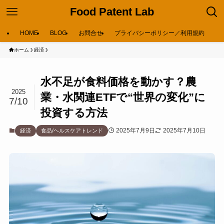
Food Patent Lab
HOME
BLOG
お問合せ
プライバシーポリシー／利用規約
ホーム
経済
水不足が食料価格を動かす？農
2025
業・水関連ETFで“世界の変化”に
7/10
投資する方法
2025年7月9日
2025年7月10日
経済
食品/ヘルスケアトレンド