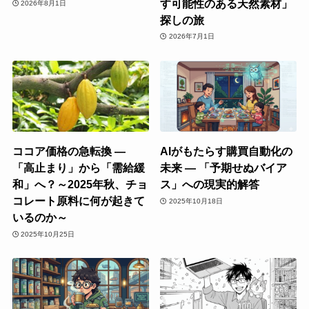
す可能性のある天然素材」
2026年8月1日
探しの旅
2026年7月1日
ココア価格の急転換 ―
AIがもたらす購買自動化の
「高止まり」から「需給緩
未来 ― 「予期せぬバイア
和」へ？～2025年秋、チョ
ス」への現実的解答
コレート原料に何が起きて
2025年10月18日
いるのか～
2025年10月25日