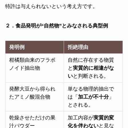
特許は与えられないという考え方です。
２．食品発明が“自然物”とみなされる典型例
発明例
拒絶理由
柑橘類由来のフラボ
自然に存在する物質
ノイド抽出物
と
実質的に相違がな
い
と判断される。
発酵大豆から得られ
単なる物理的抽出で
たアミノ酸混合物
は「
加工が不十分
」
とされる。
乾燥させただけの果
加工内容が
実質的変
汁パウダー
化を伴わない
と見な