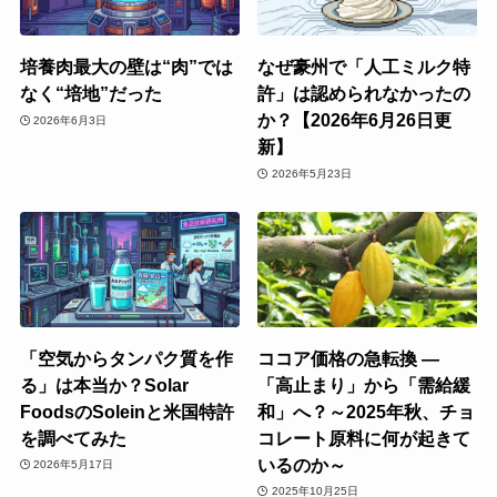
培養肉最大の壁は“肉”では
なぜ豪州で「人工ミルク特
なく“培地”だった
許」は認められなかったの
か？【2026年6月26日更
2026年6月3日
新】
2026年5月23日
「空気からタンパク質を作
ココア価格の急転換 ―
る」は本当か？Solar
「高止まり」から「需給緩
FoodsのSoleinと米国特許
和」へ？～2025年秋、チョ
を調べてみた
コレート原料に何が起きて
いるのか～
2026年5月17日
2025年10月25日