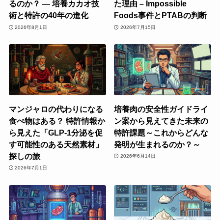
るのか？ ― 培養カカオ技
た理由 – Impossible
術と特許の40年の進化
Foods事件とPTABの判断
2026年8月1日
2026年7月15日
マンジャロの代わりになる
培養肉の安全性ガイドライ
食べ物はある？ 特許情報か
ン案から見えてきた未来の
ら見えた「GLP-1分泌を促
特許課題～これからどんな
す可能性のある天然素材」
発明が生まれるのか？～
探しの旅
2026年6月14日
2026年7月1日