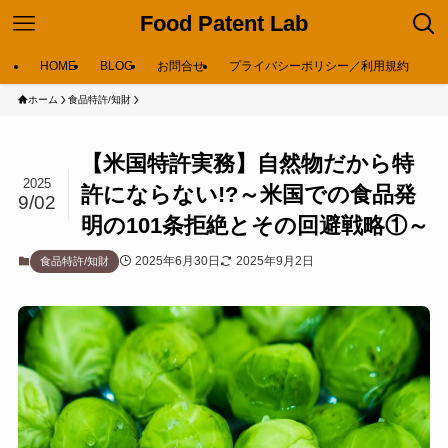
Food Patent Lab
HOME
BLOG
お問合せ
プライバシーポリシー／利用規約
ホーム
食品特許/知財
【米国特許実務】自然物だから特
2025
許にならない!?～米国での食品発
9/02
明の101条拒絶とその回避戦略①～
2025年6月30日
2025年9月2日
食品特許/知財